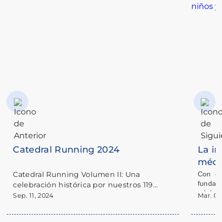
Catedral Running 2024
La im
médic
¡Vuel
Catedral Running Volumen II: Una
Con el
fundam
celebración histórica por nuestros 119
adole
años
Sep. 11, 2024
Mar. 04
condic
desafío