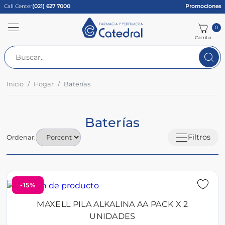
Call Center
(021) 627 7000
Promociones
0
Carrito
Inicio
Hogar
Baterías
Baterías
Filtros
Ordenar:
-15%
MAXELL PILA ALKALINA AA PACK X 2
UNIDADES