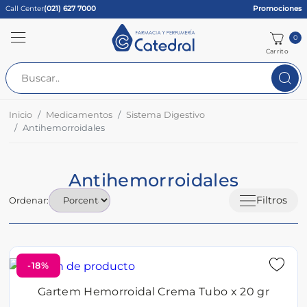
Call Center
(021) 627 7000
Promociones
0
Carrito
Inicio
Medicamentos
Sistema Digestivo
Antihemorroidales
Antihemorroidales
Filtros
Ordenar:
-18%
Gartem Hemorroidal Crema Tubo x 20 gr