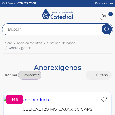
Call Center
(021) 627 7000
Promociones
0
Carrito
Inicio
Medicamentos
Sistema Nervioso
Anorexigenos
Anorexigenos
Filtros
Ordenar:
-14%
GELICAL 120 MG CAJA X 30 CAPS