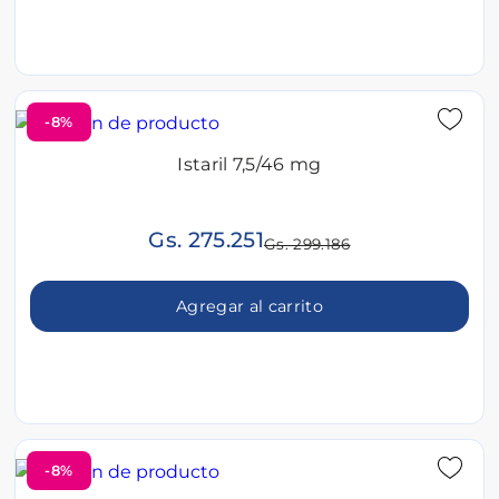
-8%
Istaril 7,5/46 mg
Gs. 275.251
Gs. 299.186
Agregar al carrito
-8%