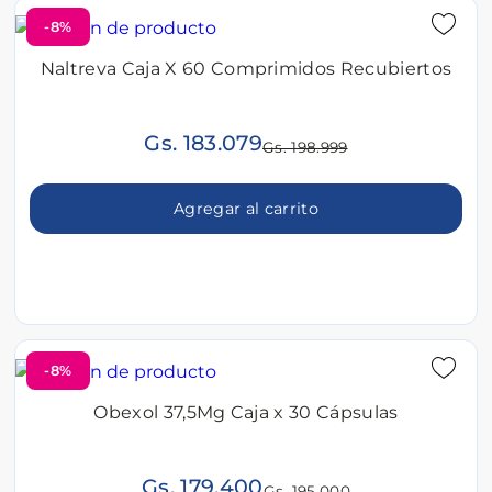
-8%
Naltreva Caja X 60 Comprimidos Recubiertos
Gs. 183.079
Gs. 198.999
Agregar al carrito
-8%
Obexol 37,5Mg Caja x 30 Cápsulas
Gs. 179.400
Gs. 195.000