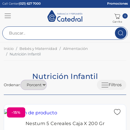
Call Center
(021) 627 7000
Promociones
0
Carrito
Inicio
Bebés y Maternidad
Alimentación
Nutrición Infantil
Nutrición Infantil
Filtros
Ordenar:
-15%
Nestum 5 Cereales Caja X 200 Gr