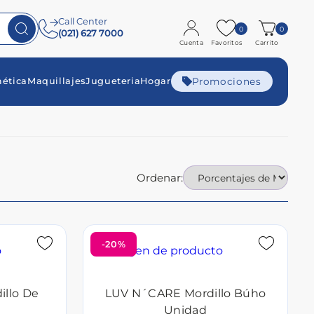
Call Center
0
0
(021) 627 7000
Cuenta
Favoritos
Carrito
Promociones
ética
Maquillajes
Jugueteria
Hogar
Ordenar:
-20%
illo De
LUV N´CARE Mordillo Búho
Unidad