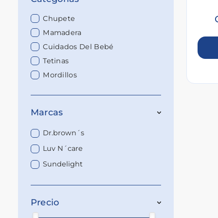
Chupete
Mamadera
Cuidados Del Bebé
Tetinas
Mordillos
Marcas
Dr.brown´s
Luv N´care
Sundelight
Precio