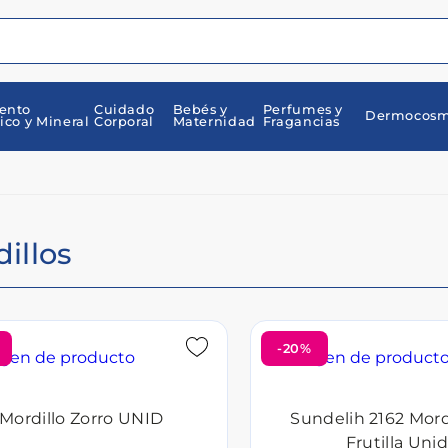
ento
Cuidado
Bebés y
Perfumes y
Dermocosm
ico y Mineral
Corporal
Maternidad
Fragancias
illos
-20%
Mordillo Zorro UNID
Sundelih 2162 Mord
Frutilla Unid