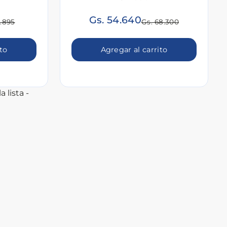
Gs. 54.640
6.895
Gs. 68.300
ito
Agregar al carrito
a lista -