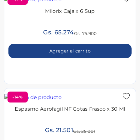
Milorix Caja x 6 Sup
Gs. 65.274
Gs. 75.900
Agregar al carrito
-14%
Espasmo Aerofagil NF Gotas Frasco x 30 Ml
Gs. 21.501
Gs. 25.001