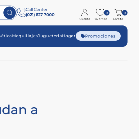
Call Center
0
0
(021) 627 7000
Cuenta
Favoritos
Carrito
Promociones
ética
Maquillajes
Jugueteria
Hogar
udan a