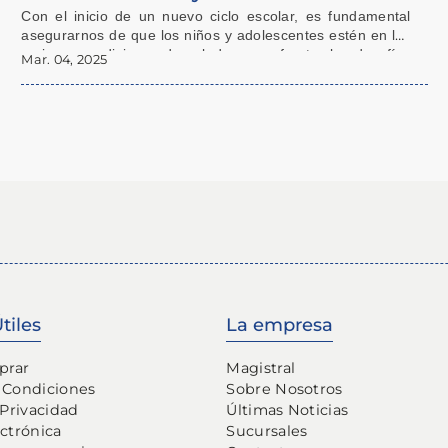
¡Vuelta a clases!
Con el inicio de un nuevo ciclo escolar, es fundamental
asegurarnos de que los niños y adolescentes estén en las
mejores condiciones de salud para enfrentar los desafíos
Mar. 04, 2025
académicos y sociales.
tiles
La empresa
prar
Magistral
 Condiciones
Sobre Nosotros
 Privacidad
Últimas Noticias
ectrónica
Sucursales