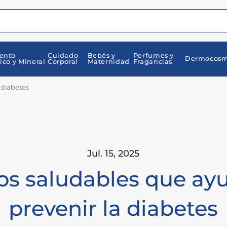
ento
Cuidado
Bebés y
Perfumes y
Dermocosm
ico y Mineral
Corporal
Maternidad
Fragancias
 diabetes
Jul. 15, 2025
os saludables que ay
prevenir la diabetes