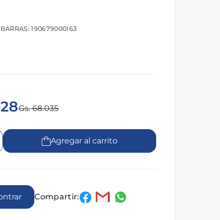
 BARRAS: 190679000163
428
Gs. 68.035
Agregar al carrito
Compartir:
encontrar