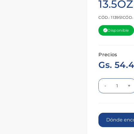
13.5OZ
CÓD.: 113951
CÓD.
Disponible
Precios
Gs. 54.
-
+
Dónde 