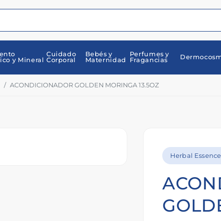
ento
Cuidado
Bebés y
Perfumes y
Dermocosm
ico y Mineral
Corporal
Maternidad
Fragancias
ACONDICIONADOR GOLDEN MORINGA 13.5OZ
Herbal Essence
ACON
GOLD