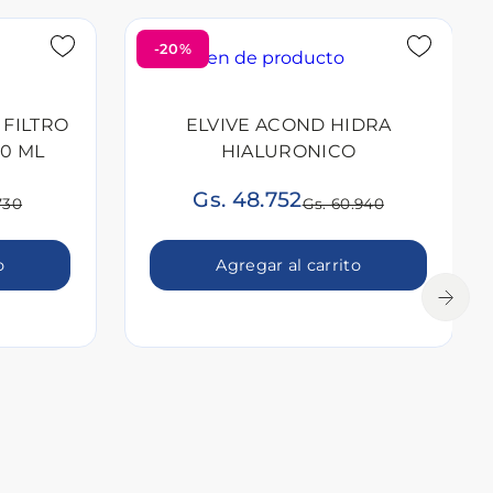
-20%
 FILTRO
ELVIVE ACOND HIDRA
90 ML
HIALURONICO
Gs. 48.752
730
Gs. 60.940
o
Agregar al carrito