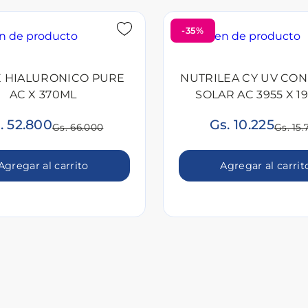
-35%
E HIALURONICO PURE
NUTRILEA CY UV CON
AC X 370ML
SOLAR AC 3955 X 1
. 52.800
Gs. 10.225
Gs. 66.000
Gs. 15.
Agregar al carrito
Agregar al carrit