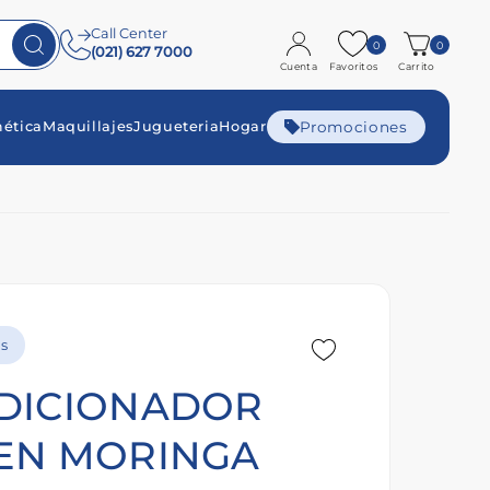
Call Center
0
0
(021) 627 7000
Cuenta
Favoritos
Carrito
Promociones
ética
Maquillajes
Jugueteria
Hogar
s
DICIONADOR
EN MORINGA