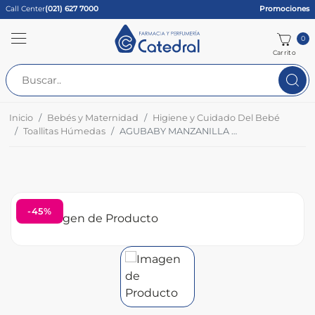
Call Center
(021) 627 7000
Promociones
0
Carrito
Inicio
Bebés y Maternidad
Higiene y Cuidado Del Bebé
Toallitas Húmedas
AGUBABY MANZANILLA TOALLITAS HUMEDAS 3638 CJ x 50 Unid
-45%