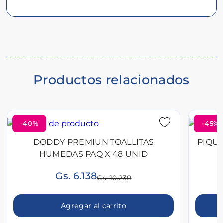
Descripción
del
producto
Productos relacionados
-40%
-45%
DODDY PREMIUN TOALLITAS
PIQU
HUMEDAS PAQ X 48 UNID
Gs. 6.138
Gs. 10.230
Agregar al carrito