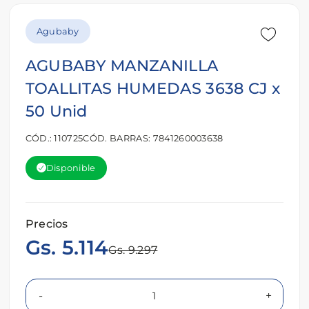
Agubaby
AGUBABY MANZANILLA
TOALLITAS HUMEDAS 3638 CJ x
50 Unid
CÓD.: 110725
CÓD. BARRAS: 7841260003638
Disponible
Precios
Gs. 5.114
Gs. 9.297
-
+