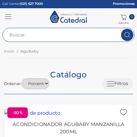
Call Center
(021) 627 7000
Promociones
0
Carrito
Inicio
Agubaby
Catálogo
Filtros
Ordenar:
-50%
ACONDICIONADOR AGUBABY MANZANILLA
200ML