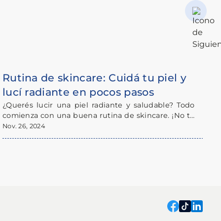
Rutina de skincare: Cuidá tu piel y
¿
lucí radiante en pocos pasos
a
¿Querés lucir una piel radiante y saludable? Todo
S
comienza con una buena rutina de skincare. ¡No te
m
preocupes! No es complicado; con estos simples
s
Nov. 26, 2024
D
pasos y los productos que encontrás en Farmacia
p
Catedral, vas a notar la diferencia.
F
g
a
q