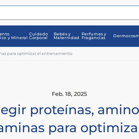
ento
Cuidado
Bebés y
Perfumes y
Dermocosm
ico y Mineral
Corporal
Maternidad
Fragancias
nas para optimizar el entrenamiento
Feb. 18, 2025
egir proteínas, amino
taminas para optimizar