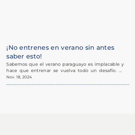
¡No entrenes en verano sin antes
saber esto!
Sabemos que el verano paraguayo es implacable y
hace que entrenar se vuelva todo un desafío. Ya
sea que practiques deportes regularmente o si
Acá van algunos consejos para que sigas con tu
Nov. 18, 2024
estás pensando en empezar a hacerlo, con unos
rutina de forma tranqui y segura:
cuantos cuidados podés seguir moviéndote sin
dramas a pesar del calor.