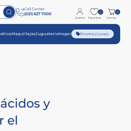
Call Center
0
0
(021) 627 7000
Cuenta
Favoritos
Carrito
Promociones
ética
Maquillajes
Jugueteria
Hogar
ácidos y
 el