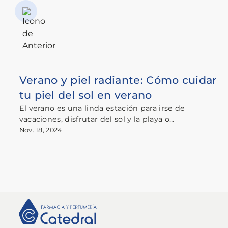
Verano y piel radiante: Cómo cuidar
tu piel del sol en verano
El verano es una linda estación para irse de
vacaciones, disfrutar del sol y la playa o
simplemente para salir a caminar o a ejercitarse,
Nov. 18, 2024
pero eso también significa que es un clima muy
exigente para tu piel y tu salud. En Farmacia
Catedral, amamos cuidarte y por eso te
compartimos algunos consejos prácticos para
protegerte del sol y disfrutar al máximo de esta
época del año.