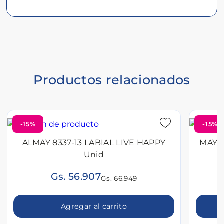
Descripción
del
producto
Productos relacionados
-15%
-15%
ALMAY 8337-13 LABIAL LIVE HAPPY
MAYB
Unid
Gs. 56.907
Gs. 66.949
Agregar al carrito