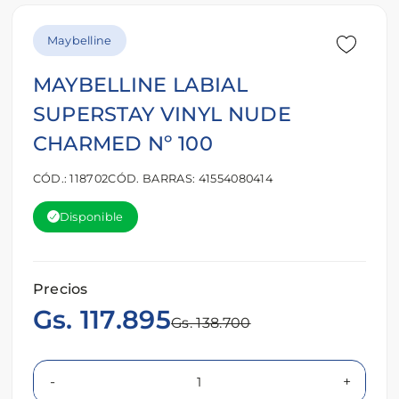
Maybelline
MAYBELLINE LABIAL
SUPERSTAY VINYL NUDE
CHARMED Nº 100
CÓD.: 118702
CÓD. BARRAS: 41554080414
Disponible
Precios
Gs. 117.895
Gs. 138.700
-
+