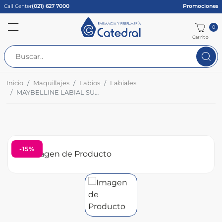
Call Center
(021) 627 7000
Promociones
0
Carrito
Inicio
Maquillajes
Labios
Labiales
MAYBELLINE LABIAL SUPERSTAY VINYL NUDE CHARMED Nº 100
-15%