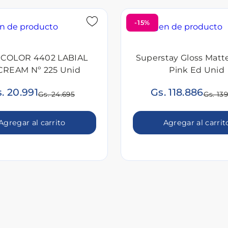
-15%
COLOR 4402 LABIAL
Superstay Gloss Matt
CREAM Nº 225 Unid
Pink Ed Unid
. 20.991
Gs. 118.886
Gs. 24.695
Gs. 13
Agregar al carrito
Agregar al carrit