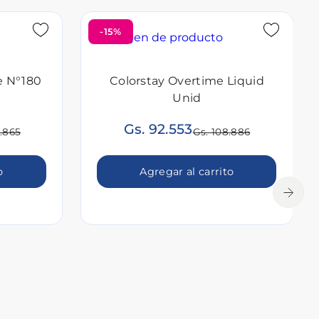
-15%
e N°180
Colorstay Overtime Liquid
Unid
Gs. 92.553
9.865
Gs. 108.886
o
Agregar al carrito