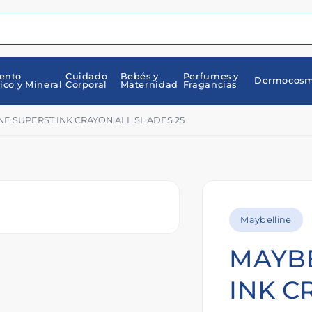
ento
Cuidado
Bebés y
Perfumes y
Dermocosm
ico y Mineral
Corporal
Maternidad
Fragancias
E SUPERST INK CRAYON ALL SHADES 25
Maybelline
MAYBE
INK C