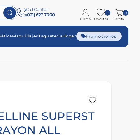
Call Center
0
0
(021) 627 7000
Cuenta
Favoritos
Carrito
Promociones
ética
Maquillajes
Jugueteria
Hogar
LLINE SUPERST
RAYON ALL