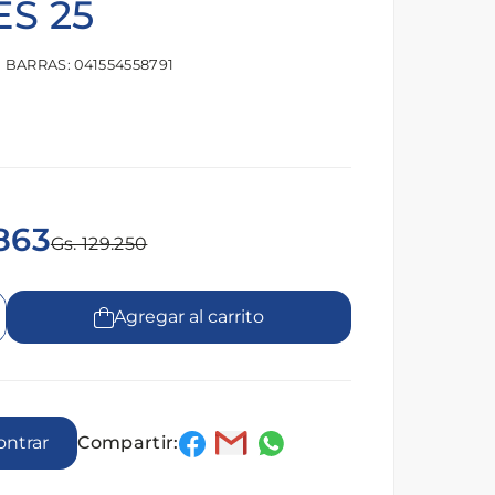
S 25
 BARRAS: 041554558791
.863
Gs. 129.250
Agregar al carrito
Compartir:
encontrar