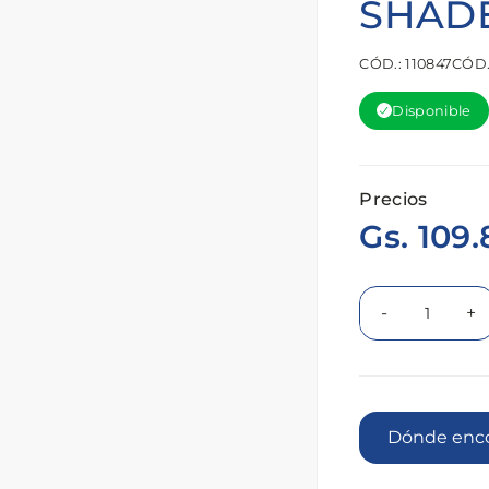
SHADE
CÓD.: 110847
CÓD.
Disponible
Precios
Gs. 109
-
+
Dónde 