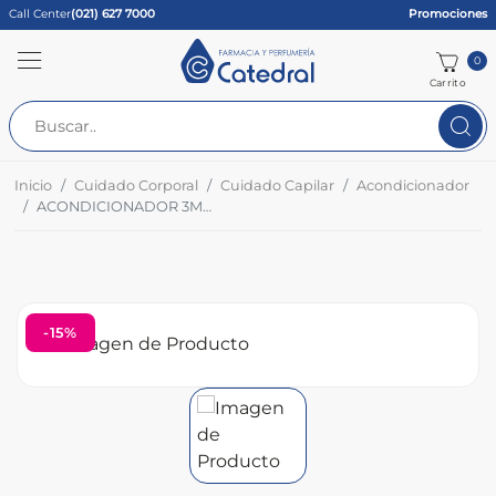
Call Center
(021) 627 7000
Promociones
0
Carrito
Inicio
Cuidado Corporal
Cuidado Capilar
Acondicionador
ACONDICIONADOR 3MM HIDRAT.EXTR TUBO X 170 ML
-15%