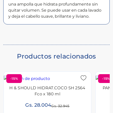
una ampolla que hidrata profundamente sin
del
quitar volumen. Se puede usar en cada lavado
producto
y deja el cabello suave, brillante y liviano.
Productos relacionados
-15%
-15%
H & SHOULD HIDRAT.COCO SH 2564
PAN
Fco x 180 ml
Gs. 28.004
Gs. 32.945