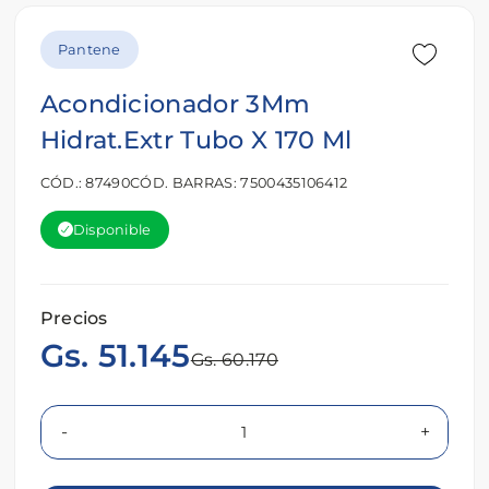
Pantene
Acondicionador 3Mm
Hidrat.Extr Tubo X 170 Ml
CÓD.: 87490
CÓD. BARRAS: 7500435106412
Disponible
Precios
Gs. 51.145
Gs. 60.170
-
+