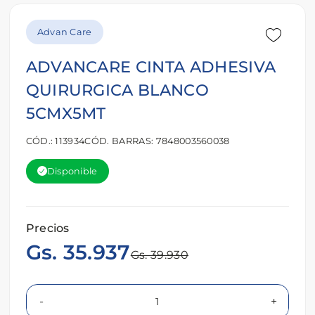
Advan Care
ADVANCARE CINTA ADHESIVA
QUIRURGICA BLANCO
5CMX5MT
CÓD.: 113934
CÓD. BARRAS: 7848003560038
Disponible
Precios
Gs. 35.937
Gs. 39.930
-
+