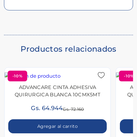
Descripción
del
producto
Productos relacionados
-10%
-10%
ADVANCARE CINTA ADHESIVA
AD
QUIRURGICA BLANCA 10CMX5MT
QU
Gs. 64.944
Gs. 72.160
Agregar al carrito