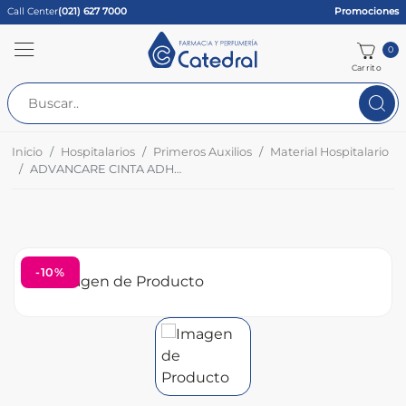
Call Center
(021) 627 7000
Promociones
0
Carrito
Inicio
Hospitalarios
Primeros Auxilios
Material Hospitalario
ADVANCARE CINTA ADHESIVA QUIRURGICA BLANCO 5CMX5MT
-10%