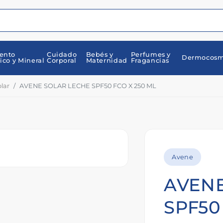
ento
Cuidado
Bebés y
Perfumes y
Dermocosm
ico y Mineral
Corporal
Maternidad
Fragancias
lar
AVENE SOLAR LECHE SPF50 FCO X 250 ML
Avene
AVENE
SPF50