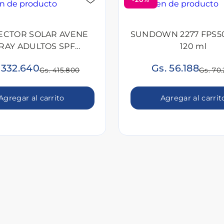
ECTOR SOLAR AVENE
SUNDOWN 2277 FPS50
RAY ADULTOS SPF
120 ml
50+200ML
 332.640
Gs. 56.188
Gs. 415.800
Gs. 70
Agregar al carrito
Agregar al carrit