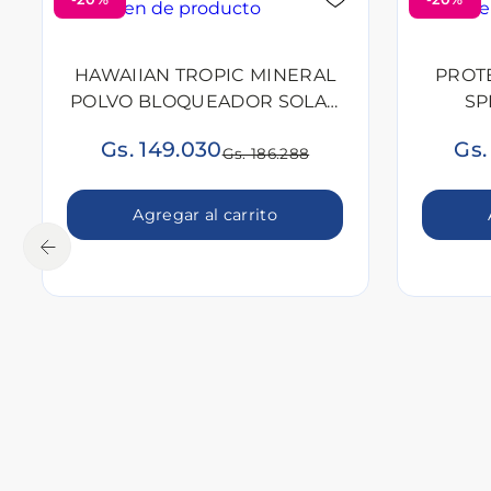
HAWAIIAN TROPIC MINERAL
PROT
POLVO BLOQUEADOR SOLAR
SP
FCO X 4,25 GR
Gs. 149.030
Gs.
Gs. 186.288
Agregar al carrito