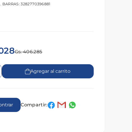
. BARRAS: 3282770396881
.028
Gs. 406.285
Agregar al carrito
Compartir:
encontrar