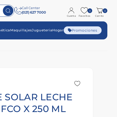
Call Center
0
0
(021) 627 7000
Cuenta
Favoritos
Carrito
Promociones
ética
Maquillajes
Jugueteria
Hogar
 SOLAR LECHE
 FCO X 250 ML