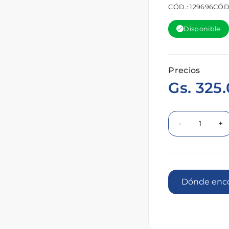
CÓD.: 129696
CÓD
Disponible
Precios
Gs. 325
-
+
Dónde 