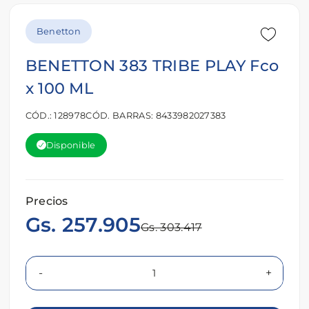
Benetton
BENETTON 383 TRIBE PLAY Fco
x 100 ML
CÓD.: 128978
CÓD. BARRAS: 8433982027383
Disponible
Precios
Gs. 257.905
Gs. 303.417
-
+