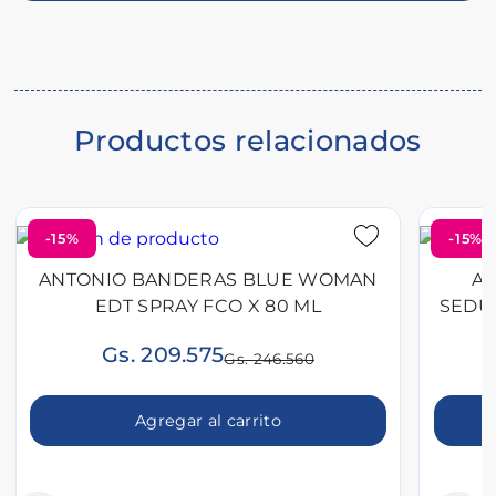
del
producto
Productos relacionados
-15%
-15%
ANTONIO BANDERAS BLUE WOMAN
AN
EDT SPRAY FCO X 80 ML
Gs. 209.575
Gs. 246.560
Agregar al carrito