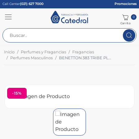
Call Center
(021) 627 7000
Promociones
0
Carrito
Inicio
Perfumes y Fragancias
Fragancias
Perfumes Masculinos
BENETTON 383 TRIBE PLAY Fco x 100 ML
-15%