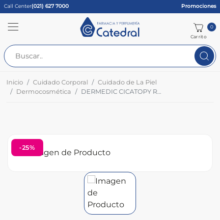
Call Center
(021) 627 7000
Promociones
0
Carrito
Inicio
Cuidado Corporal
Cuidado de La Piel
Dermocosmética
DERMEDIC CICATOPY REGENERATING HAND CREAM Fco x 75 ML
-25%