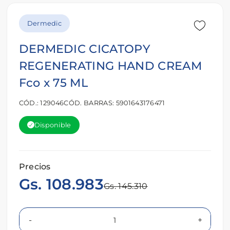
Dermedic
DERMEDIC CICATOPY
REGENERATING HAND CREAM
Fco x 75 ML
CÓD.: 129046
CÓD. BARRAS: 5901643176471
Disponible
Precios
Gs. 108.983
Gs. 145.310
-
+