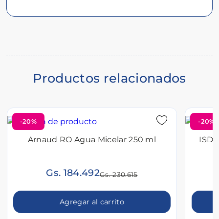
Descripción
del
producto
Productos relacionados
-20%
-20%
Arnaud RO Agua Micelar 250 ml
ISDI
Gs. 184.492
Gs. 230.615
Agregar al carrito