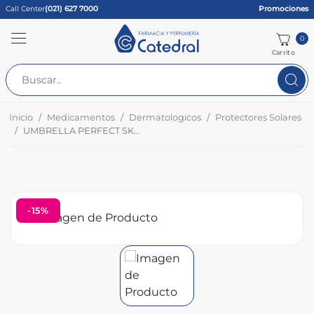
Call Center
(021) 627 7000
Promociones
0
Carrito
Inicio
Medicamentos
Dermatologicos
Protectores Solares
UMBRELLA PERFECT SKIN TONO CLARO 50GR
-15%