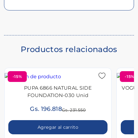
Descripción
del
producto
Productos relacionados
-15%
-15%
PUPA 6866 NATURAL SIDE
VOGUE
FOUNDATION-030 Unid
Gs. 196.818
Gs. 231.550
Agregar al carrito