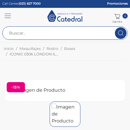
Call Center
(021) 627 7000
Promociones
0
Carrito
Inicio
Maquillajes
Rostro
Bases
ICONIC 0306 LONDON ILLUMINADOR ORIGINAL 13.5ML CJ
-15%