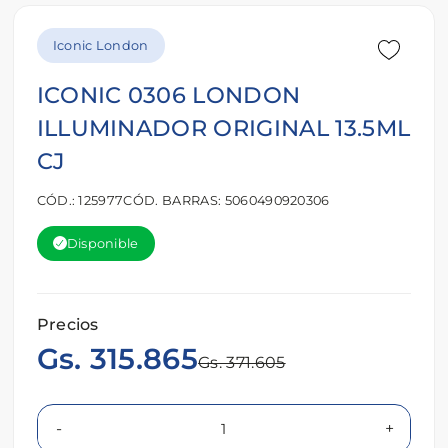
Iconic London
ICONIC 0306 LONDON
ILLUMINADOR ORIGINAL 13.5ML
CJ
CÓD.: 125977
CÓD. BARRAS: 5060490920306
Disponible
Precios
Gs. 315.865
Gs. 371.605
-
+