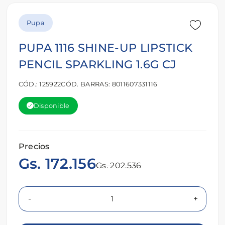
Pupa
PUPA 1116 SHINE-UP LIPSTICK
PENCIL SPARKLING 1.6G CJ
CÓD.: 125922
CÓD. BARRAS: 8011607331116
Disponible
Precios
Gs. 172.156
Gs. 202.536
-
+