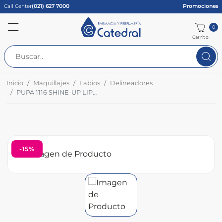
Call Center
(021) 627 7000
Promociones
0
Carrito
Inicio
Maquillajes
Labios
Delineadores
PUPA 1116 SHINE-UP LIPSTICK PENCIL SPARKLING 1.6G CJ
-15%