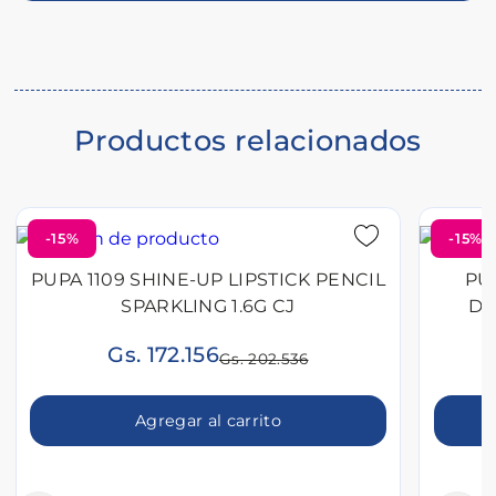
del
producto
Productos relacionados
-15%
-15%
PUPA 1109 SHINE-UP LIPSTICK PENCIL
PU
SPARKLING 1.6G CJ
DE
Gs. 172.156
Gs. 202.536
Agregar al carrito