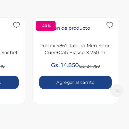
-40%
Protex 5862 Jab.Liq.Men Sport
l Sachet
Cuer+Cab Frasco X 250 ml
Gs. 14.850
510
Gs. 24.750
o
Agregar al carrito