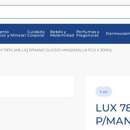
ento
Cuidado
Bebés y
Perfumes y
Dermocosm
ico y Mineral
Corporal
Maternidad
Fragancias
X 7874 JAB LIQ P/MANO GLICDO MANZANILLA FCO X 300ML
Lux
LUX 7
P/MA