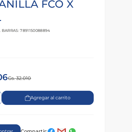
NILLA FCO X
L
 BARRAS: 7891150088894
06
Gs. 32.010
Agregar al carrito
Compartir:
encontrar