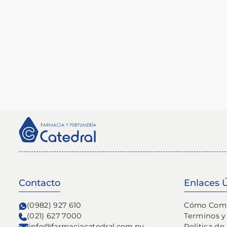
Contacto
Enlaces Ú
(0982) 927 610
Cómo Com
(021) 627 7000
Terminos y
info@farmaciacatedral.com.py
Política de