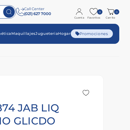
Call Center
0
0
(021) 627 7000
Cuenta
Favoritos
Carrito
Promociones
ética
Maquillajes
Jugueteria
Hogar
874 JAB LIQ
NO GLICDO