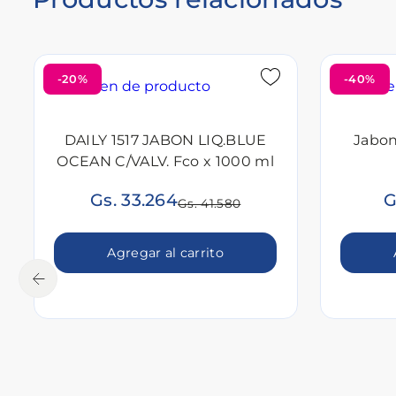
-20%
-40%
DAILY 1517 JABON LIQ.BLUE
Jabon
OCEAN C/VALV. Fco x 1000 ml
Gs. 33.264
G
Gs. 41.580
Agregar al carrito