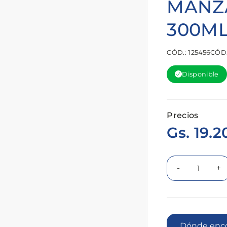
MANZA
300M
CÓD.: 125456
CÓD.
Disponible
Precios
Gs. 19.2
-
+
Dónde 