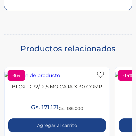
Descripción
del
producto
Productos relacionados
-8%
-14%
BLOX D 32/12,5 MG CAJA X 30 COMP
T
Gs. 171.121
Gs. 186.000
Agregar al carrito