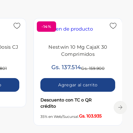
-14%
Dosis CJ
Nestwin 10 Mg CajaX 30
Comprimidos
Gs. 137.514
.801
Gs. 159.900
o
Agregar al carrito
Descuento con TC o QR
crédito
Gs. 103.935
35% en Web/Sucursal.