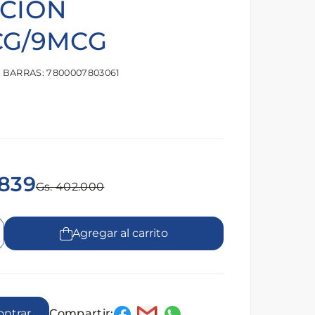
LCION
CG/9MCG
 BARRAS: 7800007803061
.839
Gs. 402.000
Agregar al carrito
Compartir:
encontrar