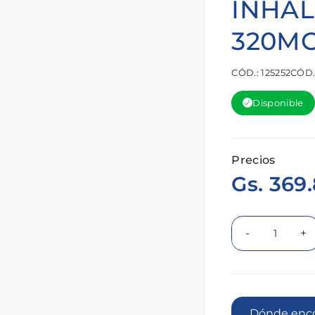
INHA
320M
CÓD.: 125252
CÓD.
Disponible
Precios
Gs. 369
-
+
Dónde 