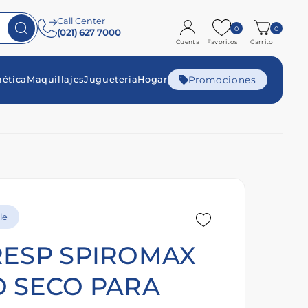
Call Center
0
0
(021) 627 7000
Cuenta
Favoritos
Carrito
Promociones
ética
Maquillajes
Jugueteria
Hogar
le
RESP SPIROMAX
 SECO PARA