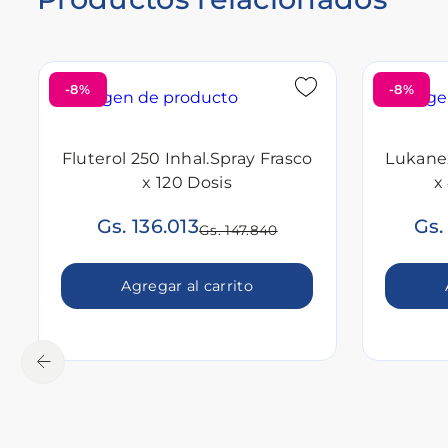
-8%
-8%
Fluterol 250 Inhal.Spray Frasco
Lukane
x 120 Dosis
x
Gs. 136.013
Gs.
Gs. 147.840
Agregar al carrito