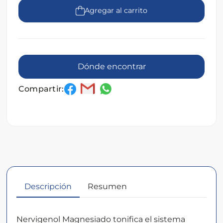
Agregar al carrito
Dónde encontrar
Compartir:
Descripción
Resumen
Descripción
Nervigenol Magnesiado tonifica el sistema