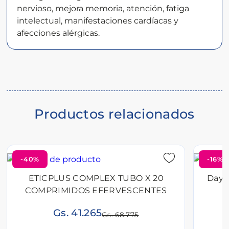
nervioso, mejora memoria, atención, fatiga
del
intelectual, manifestaciones cardíacas y
producto
afecciones alérgicas.
Productos relacionados
-40%
-16%
ETICPLUS COMPLEX TUBO X 20
Daya
COMPRIMIDOS EFERVESCENTES
Gs. 41.265
Gs. 68.775