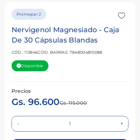
Promepar 2
Nervigenol Magnesiado - Caja
De 30 Cápsulas Blandas
CÓD.: 113846
CÓD. BARRAS: 7848004810088
Disponible
Precios
Gs. 96.600
Gs. 115.000
-
+