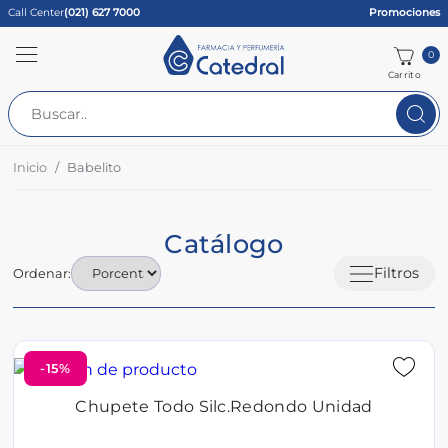
Call Center
(021) 627 7000
Promociones
0
Carrito
Inicio
Babelito
Catálogo
Filtros
Ordenar:
-15%
Chupete Todo Silc.Redondo Unidad