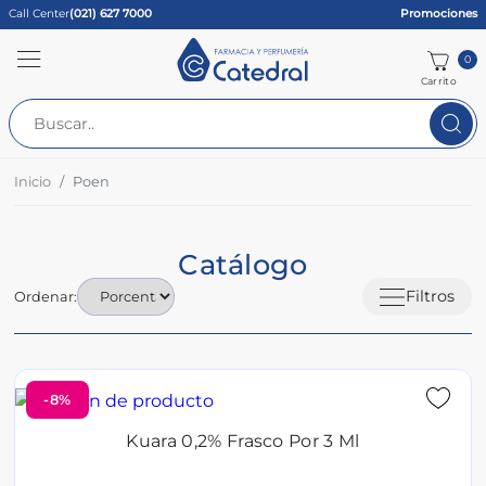
Call Center
(021) 627 7000
Promociones
0
Carrito
Inicio
Poen
Catálogo
Filtros
Ordenar:
-8%
Kuara 0,2% Frasco Por 3 Ml