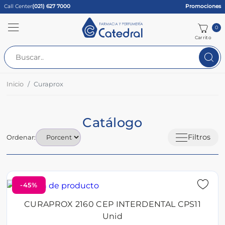
Call Center
(021) 627 7000
Promociones
0
Carrito
Inicio
Curaprox
Catálogo
Filtros
Ordenar:
-45%
CURAPROX 2160 CEP INTERDENTAL CPS11
Unid