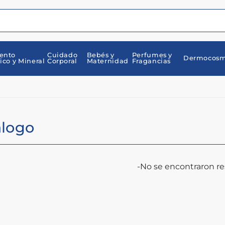
ento
Cuidado
Bebés y
Perfumes y
Dermocosm
ico y Mineral
Corporal
Maternidad
Fragancias
álogo
-No se encontraron re