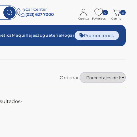
Call Center
0
0
(021) 627 7000
Cuenta
Favoritos
Carrito
Promociones
ética
Maquillajes
Jugueteria
Hogar
Ordenar:
sultados-