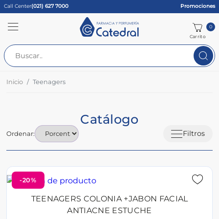
Call Center
(021) 627 7000
Promociones
0
Carrito
Inicio
Teenagers
Catálogo
Filtros
Ordenar:
-20%
TEENAGERS COLONIA +JABON FACIAL
ANTIACNE ESTUCHE