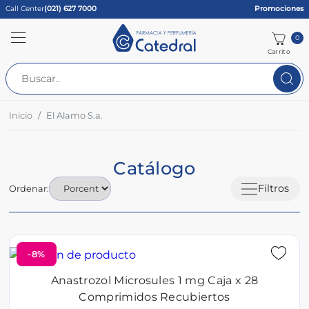
Call Center
(021) 627 7000
Promociones
0
Carrito
Inicio
El Alamo S.a.
Catálogo
Filtros
Ordenar:
-8%
Anastrozol Microsules 1 mg Caja x 28
Comprimidos Recubiertos