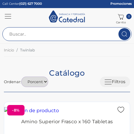
Call Center
(021) 627 7000
Promociones
0
Carrito
Inicio
Twinlab
Catálogo
Filtros
Ordenar:
-8%
Amino Superior Frasco x 160 Tabletas