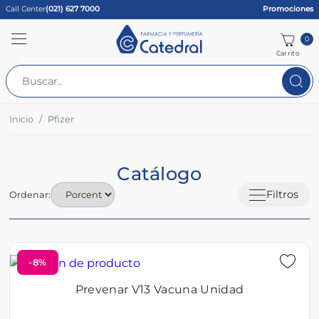
Call Center
(021) 627 7000
Promociones
0
Carrito
Inicio
Pfizer
Catálogo
Filtros
Ordenar:
-8%
Prevenar V13 Vacuna Unidad