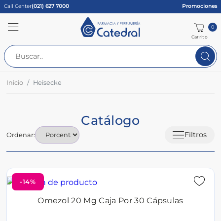
Call Center
(021) 627 7000
Promociones
0
Carrito
Inicio
Heisecke
Catálogo
Filtros
Ordenar:
-14%
Omezol 20 Mg Caja Por 30 Cápsulas