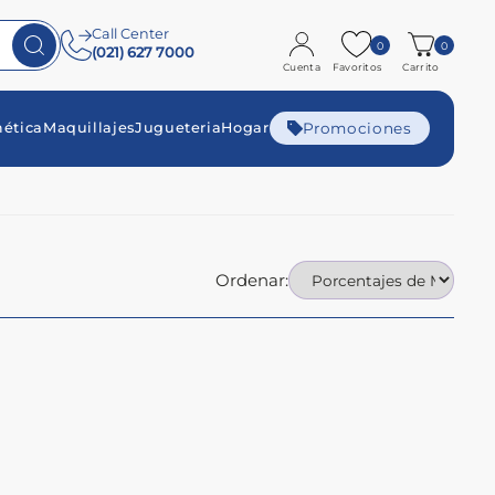
Call Center
0
0
(021) 627 7000
Cuenta
Favoritos
Carrito
Promociones
ética
Maquillajes
Jugueteria
Hogar
Ordenar: