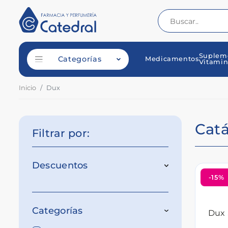
Suplem
Categorías
Medicamentos
Vitamin
Inicio
Dux
Cat
Filtrar por:
Descuentos
-15%
Categorías
Dux 