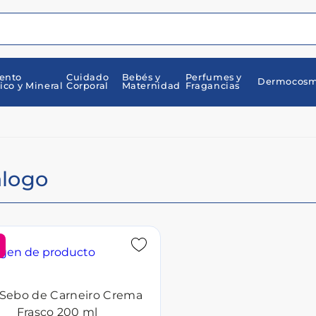
ento
Cuidado
Bebés y
Perfumes y
Dermocosm
ico y Mineral
Corporal
Maternidad
Fragancias
álogo
Sebo de Carneiro Crema
Frasco 200 ml