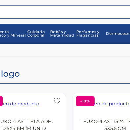
ento
Cuidado
Bebés y
Perfumes y
Dermocosm
ico y Mineral
Corporal
Maternidad
Fragancias
álogo
-10%
EUKOPLAST TELA ADH.
LEUKOPLAST 1524 T
1,25X4,6M (F) UNID
5X5,5 CM