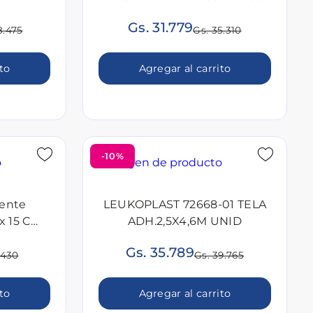
CM UNID
Gs. 31.779
8.475
Gs. 35.310
ito
Agregar al carrito
-10%
rente
LEUKOPLAST 72668-01 TELA
x 15 Cm
ADH.2,5X4,6M UNID
Gs. 35.789
.430
Gs. 39.765
ito
Agregar al carrito