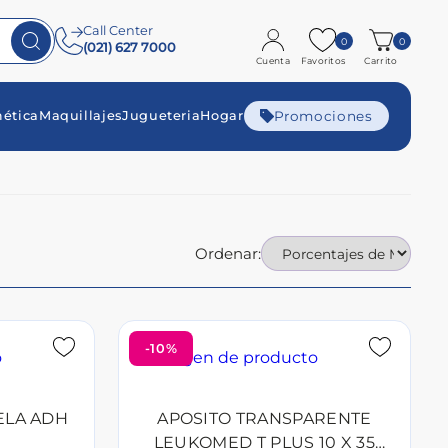
Call Center
0
0
(021) 627 7000
Cuenta
Favoritos
Carrito
Promociones
ética
Maquillajes
Jugueteria
Hogar
Ordenar:
-10%
ELA ADH
APOSITO TRANSPARENTE
LEUKOMED T PLUS 10 X 35