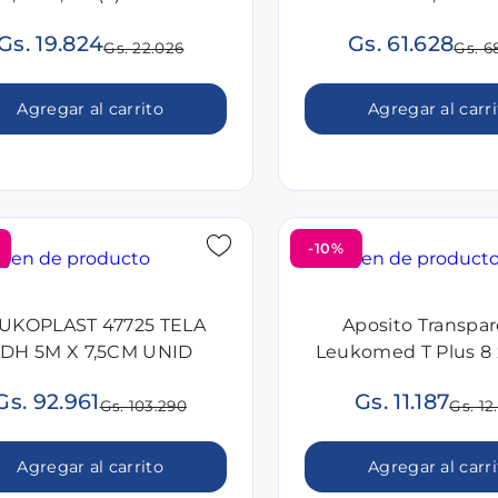
Gs. 19.824
Gs. 61.628
Gs. 22.026
Gs. 6
Agregar al carrito
Agregar al carr
-10%
UKOPLAST 47725 TELA
Aposito Transpa
DH 5M X 7,5CM UNID
Leukomed T Plus 8 
Unid
Gs. 92.961
Gs. 11.187
Gs. 103.290
Gs. 12
Agregar al carrito
Agregar al carr