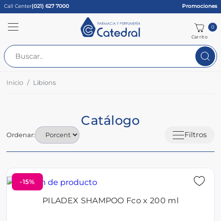
Call Center
(021) 627 7000
Promociones
0
Carrito
Inicio
Libions
Catálogo
Filtros
Ordenar:
-15%
PILADEX SHAMPOO Fco x 200 ml