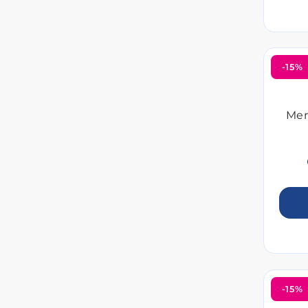
-15%
Mer
-15%