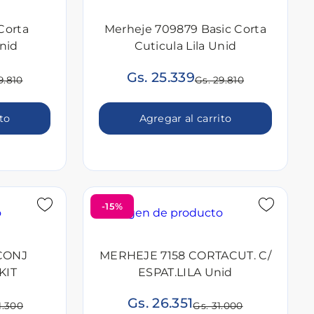
Corta
Merheje 709879 Basic Corta
Unid
Cuticula Lila Unid
Gs. 25.339
9.810
Gs. 29.810
ito
Agregar al carrito
-15%
CONJ
MERHEJE 7158 CORTACUT. C/
KIT
ESPAT.LILA Unid
Gs. 26.351
1.300
Gs. 31.000