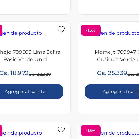
-15%
heje 709503 Lima Safira
Merheje 709947 
Basic Verde Unid
Cuticula Verde 
Gs. 18.972
Gs. 25.339
Gs. 22.320
Gs. 2
Agregar al carrito
Agregar al carr
-15%