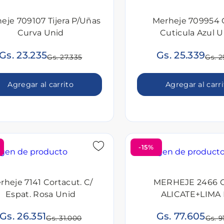
eje 709107 Tijera P/Uñas
Merheje 709954 
Curva Unid
Cuticula Azul 
Gs. 23.235
Gs. 25.339
Gs. 27.335
Gs. 2
Agregar al carrito
Agregar al carr
-15%
rheje 7141 Cortacut. C/
MERHEJE 2466 
Espat. Rosa Unid
ALICATE+LIMA 
Gs. 26.351
Gs. 77.605
Gs. 31.000
Gs. 9