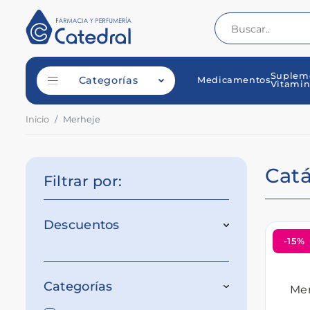
Suplem
Categorías
Medicamentos
Vitamin
Inicio
Merheje
Cat
Filtrar por:
Descuentos
-15%
Categorías
Mer