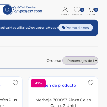
Call Center
0
0
(021) 627 7000
Cuenta
Favoritos
Carrito
Promociones
ética
Maquillajes
Jugueteria
Hogar
Ordenar:
-15%
ofes.Plus
Merheje 709053 Pinza Cejas
ter
Caja x 2 Unid