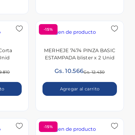
-15%
Corta
MERHEJE 7474 PINZA BASIC
Unid
ESTAMPADA blister x 2 Unid
Gs. 10.566
9.810
Gs. 12.430
ito
Agregar al carrito
-15%