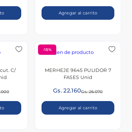
ito
Agregar al carrito
-15%
cut. C/
MERHEJE 9645 PULIDOR 7
nid
FASES Unid
Gs. 22.160
1.000
Gs. 26.070
ito
Agregar al carrito