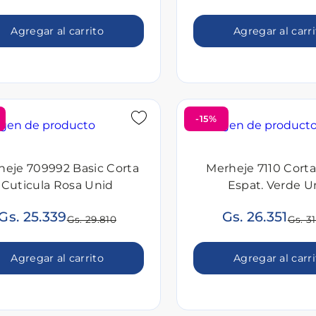
Agregar al carrito
Agregar al carr
-15%
heje 709992 Basic Corta
Merheje 7110 Corta
Cuticula Rosa Unid
Espat. Verde U
Gs. 25.339
Gs. 26.351
Gs. 29.810
Gs. 3
Agregar al carrito
Agregar al carr