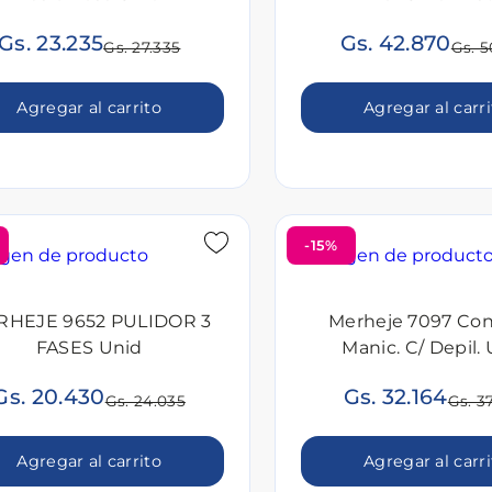
Gs. 23.235
Gs. 42.870
Gs. 27.335
Gs. 5
Agregar al carrito
Agregar al carr
-15%
RHEJE 9652 PULIDOR 3
Merheje 7097 Co
FASES Unid
Manic. C/ Depil.
Gs. 20.430
Gs. 32.164
Gs. 24.035
Gs. 3
Agregar al carrito
Agregar al carr