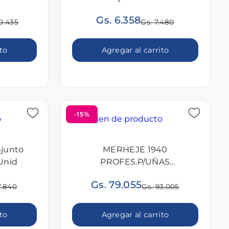
Gs. 6.358
0.435
Gs. 7.480
ito
Agregar al carrito
-15%
njunto
MERHEJE 1940
 Unid
PROFES.P/UÑAS
ENCARN.ACER.INOX Unid
Gs. 79.055
7.840
Gs. 93.005
ito
Agregar al carrito