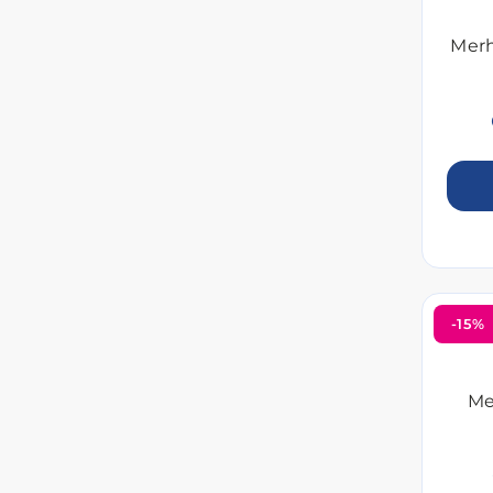
Merh
-15%
Me