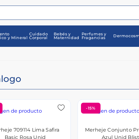
ento
Cuidado
Bebés y
Perfumes y
Dermocosm
ico y Mineral
Corporal
Maternidad
Fragancias
álogo
-15%
heje 709114 Lima Safira
Merheje Conjunto Pr
Basic Rosa Unid
Azul Unid Blis