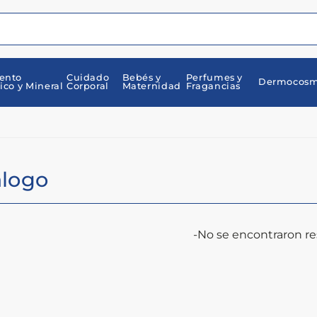
ento
Cuidado
Bebés y
Perfumes y
Dermocosm
ico y Mineral
Corporal
Maternidad
Fragancias
álogo
-No se encontraron re