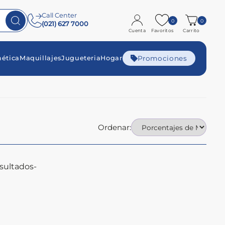
Call Center
0
0
(021) 627 7000
Cuenta
Favoritos
Carrito
Promociones
ética
Maquillajes
Jugueteria
Hogar
Ordenar:
sultados-