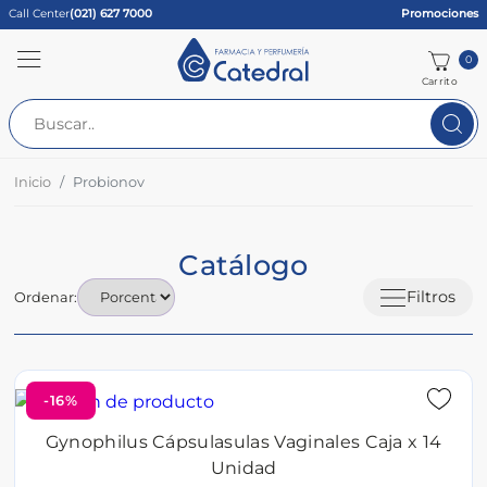
Call Center
(021) 627 7000
Promociones
0
Carrito
Inicio
Probionov
Catálogo
Filtros
Ordenar:
-16%
Gynophilus Cápsulasulas Vaginales Caja x 14
Unidad