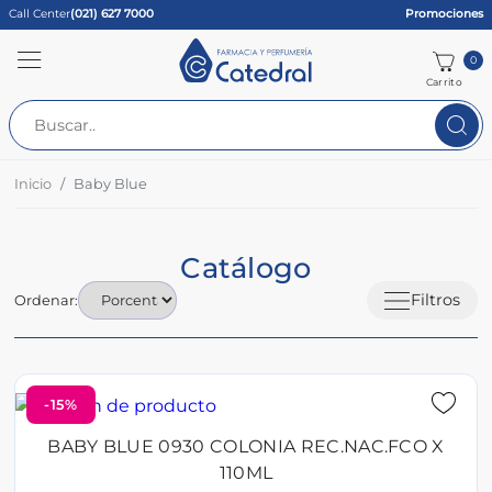
Call Center
(021) 627 7000
Promociones
0
Carrito
Inicio
Baby Blue
Catálogo
Filtros
Ordenar:
-15%
BABY BLUE 0930 COLONIA REC.NAC.FCO X
110ML