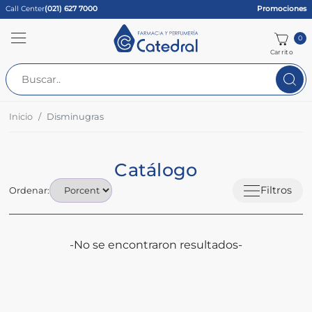
Call Center
(021) 627 7000
Promociones
0
Carrito
Inicio
Disminugras
Catálogo
Filtros
Ordenar:
-No se encontraron resultados-