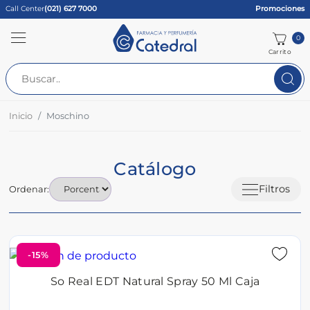
Call Center
(021) 627 7000
Promociones
0
Carrito
Inicio
Moschino
Catálogo
Filtros
Ordenar:
-15%
So Real EDT Natural Spray 50 Ml Caja