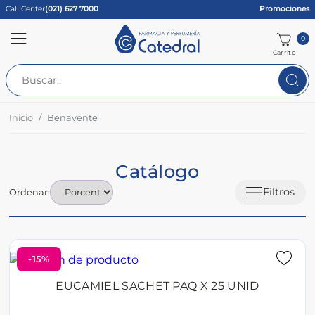
Call Center
(021) 627 7000
Promociones
0
Carrito
Inicio
Benavente
Catálogo
Filtros
Ordenar:
-15%
EUCAMIEL SACHET PAQ X 25 UNID