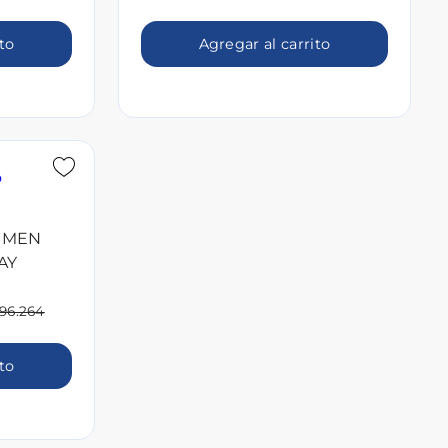
ito
Agregar al carrito
R MEN
AY
396.264
ito