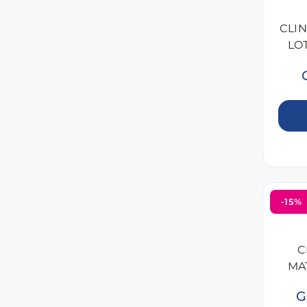
CLI
LOT
-15%
C
MA
G