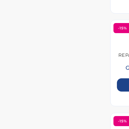
-15%
REP
G
-15%