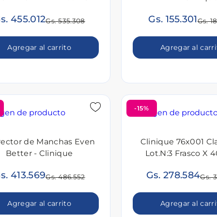
ML
s. 455.012
Gs. 155.301
Gs. 535.308
Gs. 1
Agregar al carrito
Agregar al carr
-15%
rector de Manchas Even
Clinique 76x001 Cla
Better - Clinique
Lot.N:3 Frasco X 
s. 413.569
Gs. 278.584
Gs. 486.552
Gs. 
Agregar al carrito
Agregar al carr