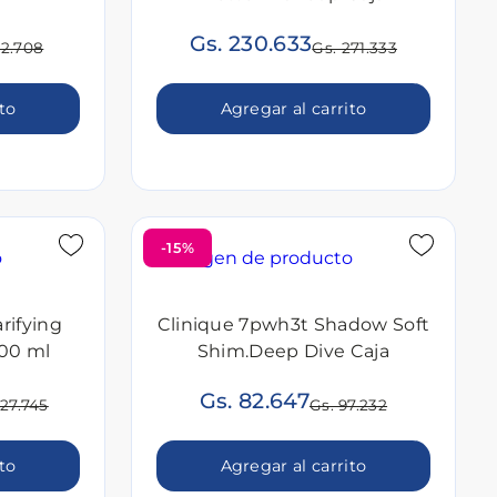
Gs. 230.633
82.708
Gs. 271.333
ito
Agregar al carrito
-15%
rifying
Clinique 7pwh3t Shadow Soft
400 ml
Shim.Deep Dive Caja
Gs. 82.647
327.745
Gs. 97.232
ito
Agregar al carrito