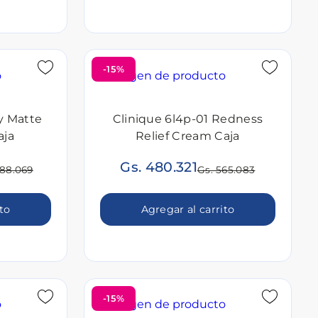
-15%
y Matte
Clinique 6l4p-01 Redness
aja
Relief Cream Caja
Gs. 480.321
288.069
Gs. 565.083
ito
Agregar al carrito
-15%