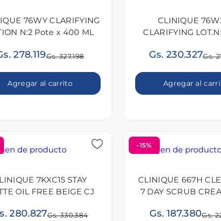
NIQUE 76WY CLARIFYING
CLINIQUE 76W
ION N:2 Pote x 400 ML
CLARIFYING LOT.N:
400 ml
Gs. 278.119
Gs. 230.327
Gs. 327.198
Gs. 2
Agregar al carrito
Agregar al carr
-15%
LINIQUE 7KXC15 STAY
CLINIQUE 667H CLE
TTE OIL FREE BEIGE CJ
7 DAY SCRUB CREA
s. 280.827
Gs. 187.380
Gs. 330.384
Gs. 2