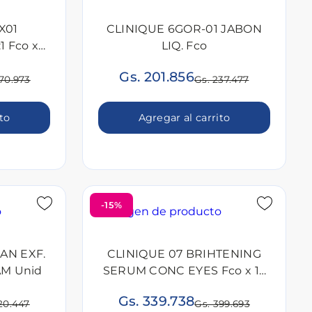
X01
CLINIQUE 6GOR-01 JABON
1 Fco x
LIQ. Fco
Gs. 201.856
70.973
Gs. 237.477
ito
Agregar al carrito
-15%
AN EXF.
CLINIQUE 07 BRIHTENING
M Unid
SERUM CONC EYES Fco x 15
ML
Gs. 339.738
20.447
Gs. 399.693