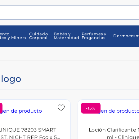
ento
Cuidado
Bebés y
Perfumes y
Dermocosm
ico y Mineral
Corporal
Maternidad
Fragancias
álogo
-15%
LINIQUE 78203 SMART
Loción Clarificante
ST. NIGHT REP Fco x 50
ml - Cliniqu