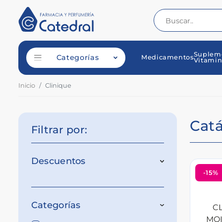
Suplem
Categorías
Medicamentos
Vitamin
Inicio
Clinique
Cat
Filtrar por:
Descuentos
-15%
Categorías
C
MOI