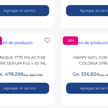
Agregar al carrito
Agregar al carr
-15%
INIQUE 1779 MS ACTIVE
HAPPY 62YL FO
OW SERUM Fco x 50 ML
COLONIA SPR
s. 478.298
Gs. 336.824
Gs. 562.703
Gs. 
Agregar al carrito
Agregar al carr