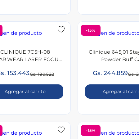
-15%
CLINIQUE 7C5H-08
Clinique 645j01 Sta
AR.WEAR LASER FOCUS
Powder Buff C
MAKEUP CJ
s. 153.443
Gs. 244.859
Gs. 180.522
Gs. 
Agregar al carrito
Agregar al carr
-15%