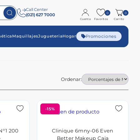
Call Center
0
0
(021) 627 7000
Cuenta
Favoritos
Carrito
Promociones
ética
Maquillajes
Jugueteria
Hogar
Ordenar:
-15%
 N°1 200
Clinique 6mny-06 Even
e
Better Makeup Caja