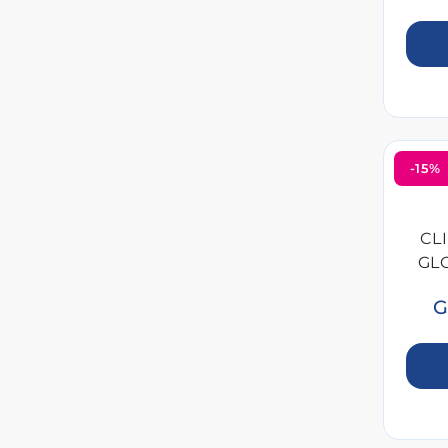
-15%
CL
GL
G