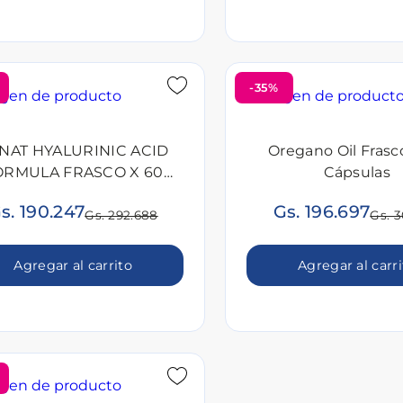
-35%
NAT HYALURINIC ACID
Oregano Oil Frasc
ORMULA FRASCO X 60
Cápsulas
CAPSULAS
s. 190.247
Gs. 196.697
Gs. 292.688
Gs. 3
Agregar al carrito
Agregar al carr