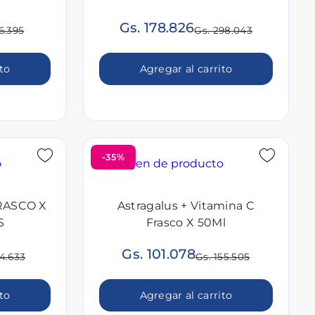
Gs. 178.826
6.395
Gs. 298.043
ito
Agregar al carrito
-35%
FRASCO X
Astragalus + Vitamina C
S
Frasco X 50Ml
Gs. 101.078
04.633
Gs. 155.505
ito
Agregar al carrito