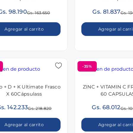
Gs. 98.190
Gs. 81.837
Gs. 163.650
Gs. 13
Agregar al carrito
Agregar al carr
-35%
o + D + K Ultimate Frasco
ZINC + VITAMIN C 
X 60Cápsulass
60 CAPSULA
s. 142.233
Gs. 68.012
Gs. 218.820
Gs. 1
Agregar al carrito
Agregar al carr