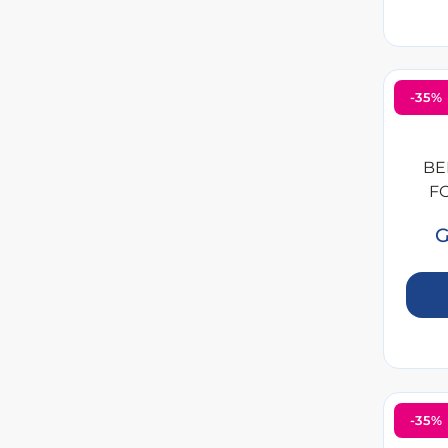
-35%
BE
F
G
-35%