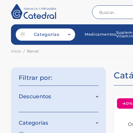
Suplem
Categorías
Medicamentos
Vitamin
Inicio
Benat
Cat
Filtrar por:
Descuentos
-40%
Categorías
O