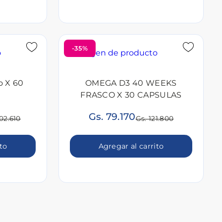
-35%
o X 60
OMEGA D3 40 WEEKS
FRASCO X 30 CAPSULAS
Gs. 79.170
02.610
Gs. 121.800
ito
Agregar al carrito