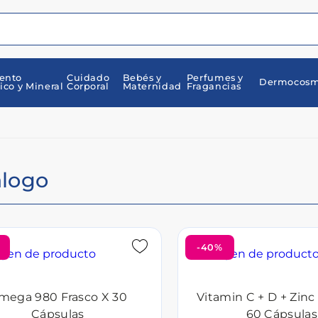
ento
Cuidado
Bebés y
Perfumes y
Dermocosm
ico y Mineral
Corporal
Maternidad
Fragancias
álogo
-40%
mega 980 Frasco X 30
Vitamin C + D + Zinc
Cápsulas
60 Cápsulas