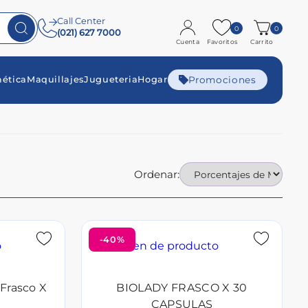
Call Center
0
0
(021) 627 7000
Cuenta
Favoritos
Carrito
Promociones
ética
Maquillajes
Jugueteria
Hogar
Ordenar:
-40%
 Frasco X
BIOLADY FRASCO X 30
CAPSULAS