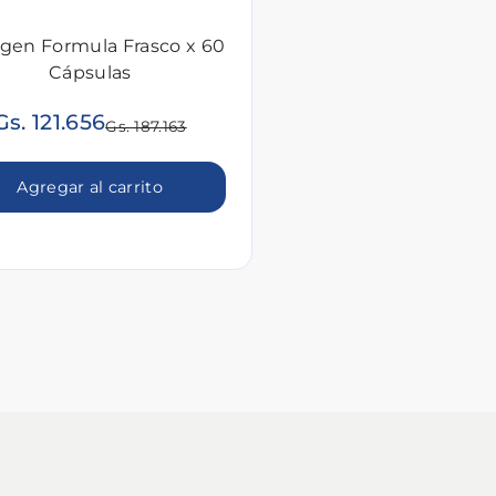
agen Formula Frasco x 60
Cápsulas
Gs. 121.656
Gs. 187.163
Agregar al carrito