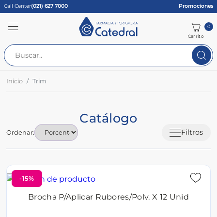
Call Center
(021) 627 7000
Promociones
0
Carrito
Inicio
Trim
Catálogo
Filtros
Ordenar:
-15%
Brocha P/Aplicar Rubores/Polv. X 12 Unid