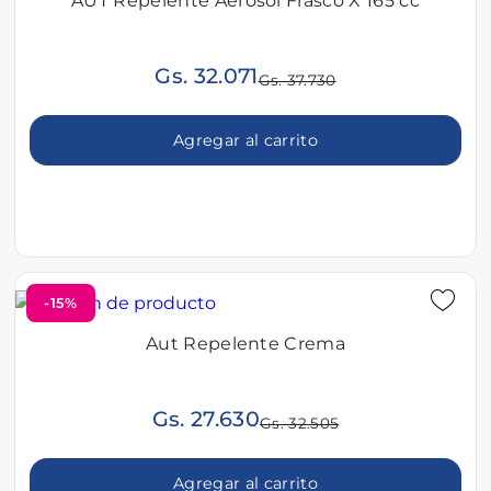
AUT Repelente Aerosol Frasco X 165 cc
Gs. 32.071
Gs. 37.730
Agregar al carrito
-15%
Aut Repelente Crema
Gs. 27.630
Gs. 32.505
Agregar al carrito