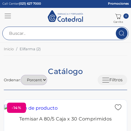
Call Center
(021) 627 7000
Promociones
0
Carrito
Inicio
Elifarma (2)
Catálogo
Filtros
Ordenar:
-14%
Temisar A 80/5 Caja x 30 Comprimidos